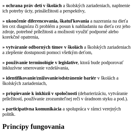
» ochrana práv detí v školách
a školských zariadeniach, naplnenie
ich potreby úcty, prináležitosti a perspektívy,
» ukončenie diferencovania, škatuľkovania
a nazerania na dieťa
len cez diagnózu či problém a posun k nahliadaniu na dieťa cez jeho
zdroje, potrebné príležitosti a možnosti využiť podporné alebo
korekčné opatrenia,
» vytváranie odborných tímov v školách
a školských zariadeniach
a zlepšenie dostupnosti pomoci všetkým deťom,
» používanie terminológie v legislatíve
, ktorá bude podporovať
inkluzívne smerovanie vzdelávania,
» identifikovanie/znižovanie/odstránenie bariér
v školách a
školských zariadeniach,
» prispievanie k inklúzii v spoločnosti
(debarierizáciu, vytváranie
príležitostí, používanie zrozumiteľnej reči v úradnom styku a pod.).
»
participatívna komunikácia
a spolupráca v rámci verejných
politík.
Princípy fungovania