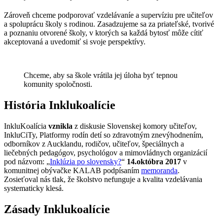
Zároveň chceme podporovať vzdelávaníe a supervíziu pre učiteľov
a spoluprácu školy s rodinou. Zasadzujeme sa za priateľské, tvorivé
a poznaniu otvorené školy, v ktorých sa každá bytosť môže cítiť
akceptovaná a uvedomiť si svoje perspektívy.
Chceme, aby sa škole vrátila jej úloha byť tepnou
komunity spoločnosti.
História Inklukoalície
InkluKoalícia
vznikla
z diskusie Slovenskej komory učiteľov,
InkluCiTy, Platformy rodín detí so zdravotným znevýhodnením,
odborníkov z Aucklandu, rodičov, učiteľov, špeciálnych a
liečebných pedagógov, psychológov a mimovládnych organizácií
pod názvom: „
Inklúzia po slovensky?
“
14.októbra 2017
v
komunitnej obývačke KALAB podpísaním
memoranda
.
Zosieťoval nás tlak, že školstvo nefunguje a kvalita vzdelávania
systematicky klesá.
Zásady Inklukoalície