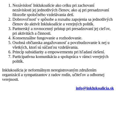
Nezávislosť Inklukoalície ako celku pri zachovaní
nezávislosti jej jednotlivých členov, ako aj pri presadzovaní
filozofie spoločného vzdelávania detí.
Dobrovoľnosť v spôsobe a rozsahu zapojenia sa jednotlivých
členov do aktivít Inklukoalície a verejných politík.
Partnerský a rovnocenný prístup pri presadzovaní jej cieľov,
pri aktivitách a činnosti.
Konsenzuálne fungovanie a rozhodovanie.
Osobná občianska angažovanosť a povzbudzovanie k nej u
všetkých, ktorí sú súčasťou vzdelávania.
Princíp subsidiarity a empowermentu pri hľadaní riešení.
Participatívna komunikácia a spolupráca v rámci verejných
politík.
Inklukoalícia je neformálnym neregistrovaným združením
organizácií a sympatizantov z radov rodín, učiteľov a odbornej
verejnosti.
info@inklukoalicia.sk
Facebook
YouTube