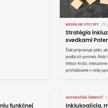
29.
MEDIÁLNE VÝSTUPY
Stratégia inkl
svedkami Pote
Štát pripravuje plán, a
podľa ich potrieb. Robí
Viktor Križo. Inkluzívn
prichádzame v celej spo
1
ADVOKAČNÁ ČINNOSŤ
eniu funkčnej
Inklukoalícia, m