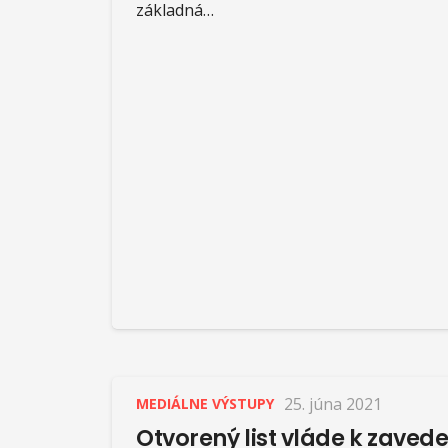
základná…
25. júna 2021
MEDIÁLNE VÝSTUPY
Otvorený list vláde k zaved