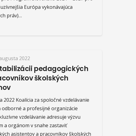
nkluzívnejšia Európa vykonávajúca
ych práv)…
 augusta 2022
 stabilizácii pedagogických
racovníkov školských
mov
ta 2022 Koalícia za spoločné vzdelávanie
ca odborné a profesijné organizácie
kluzívne vzdelávanie adresuje výzvu
m a orgánom v snahe zastaviť
ých asistentov a pracovníkov školských