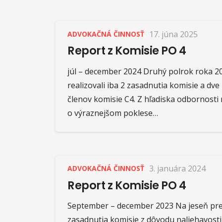
17. júna 2025
ADVOKAČNÁ ČINNOSŤ
Report z Komisie PO 4
júl – december 2024 Druhý polrok roka 20
realizovali iba 2 zasadnutia komisie a dve
členov komisie C4. Z hľadiska odbornosti
o výraznejšom poklese…
3. januára 2024
ADVOKAČNÁ ČINNOSŤ
Report z Komisie PO 4
September – december 2023 Na jeseň prebe
zasadnutia komisie z dôvodu naliehavosti