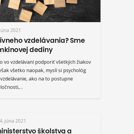
 júna 2021
uzívneho vzdelávania? Sme
mkinovej dediny
ko vo vzdelávaní podporiť všetkých žiakov
 však všetko naopak, myslí si psychológ
e vzdelávanie, ako na to postupne
ločnosti,…
4. júna 2021
inisterstvo školstva a