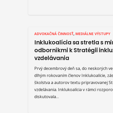
ADVOKAČNÁ ČINNOSŤ
,
MEDIÁLNE VÝSTUPY
Inklukoalícia sa stretla s m
odborníkmi k Stratégii inkl
vzdelávania
Prvý decembrový deň sa, do neskorých ve
dlhým rokovaním členov Inklukoalície, zá
školstva a autorov textu pripravovanej St
vzdelávania. Inklukoalícia v rámci rozpor
diskutovala…