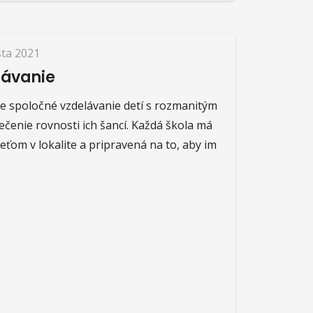
sta 2021
lávanie
je spoločné vzdelávanie detí s rozmanitým
čenie rovnosti ich šancí. Každá škola má
ťom v lokalite a pripravená na to, aby im