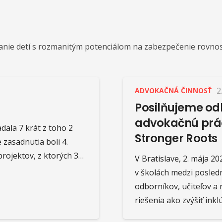
anie detí s rozmanitým potenciálom na zabezpečenie rovnosti
2
ADVOKAČNÁ ČINNOSŤ
Posilňujeme od
advokačnú prá
dala 7 krát z toho 2
Stronger Roots
 zasadnutia boli 4.
rojektov, z ktorých 3…
V Bratislave, 2. mája 2
v školách medzi posledn
odborníkov, učiteľov a
riešenia ako zvýšiť ink