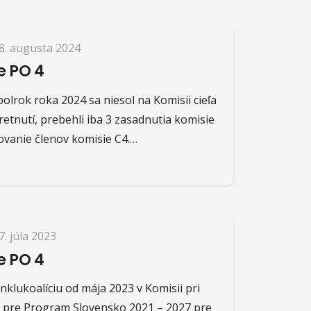
8. augusta 2024
e PO 4
polrok roka 2024 sa niesol na Komisii cieľa
tretnutí, prebehli iba 3 zasadnutia komisie
ovanie členov komisie C4.…
7. júla 2023
e PO 4
Inklukoalíciu od mája 2023 v Komisii pri
pre Program Slovensko 2021 – 2027 pre