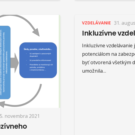
31. augu
VZDELÁVANIE
Inkluzívne vzde
Inkluzívne vzdelávanie 
potenciálom na zabezpe
byť otvorená všetkým de
umožnila…
5. novembra 2021
uzívneho