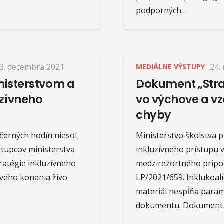
podporných…
3. decembra 2021
24.
MEDIÁLNE VÝSTUPY
inisterstvom a
Dokument „Stra
uzívneho
vo výchove a v
chyby
černých hodín niesol
Ministerstvo školstva p
stupcov ministerstva
inkluzívneho prístupu v
ratégie inkluzívneho
medzirezortného pripo
ového konania živo
LP/2021/659. Inklukoalí
materiál nespĺňa param
dokumentu. Dokument