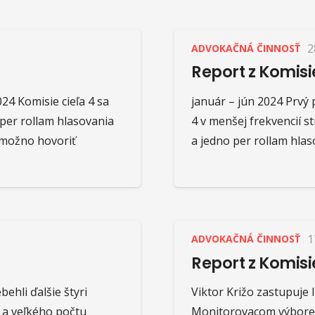
2
ADVOKAČNÁ ČINNOSŤ
Report z Komisi
24 Komisie cieľa 4 sa
január – jún 2024 Prvý 
 per rollam hlasovania
4 v menšej frekvencií s
 možno hovoriť
a jedno per rollam hlas
1
ADVOKAČNÁ ČINNOSŤ
Report z Komisi
hli ďalšie štyri
Viktor Križo zastupuje 
 a veľkého počtu
Monitorovacom výbore 