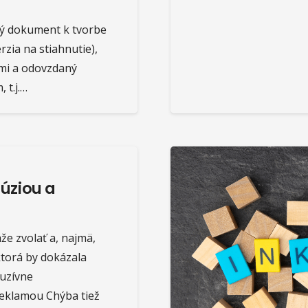
ný dokument k tvorbe
rzia na stiahnutie),
ami a odovzdaný
 t.j.…
úziou a
e zvolať a, najmä,
ktorá by dokázala
luzívne
reklamou Chýba tiež