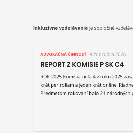
Inkluzívne vzdelávanie
je spoločné vzdeláv
9. februára 2026
ADVOKAČNÁ ČINNOSŤ
REPORT Z KOMISIE P SK C4
ROK 2025 Komisia cieľa 4 v roku 2025 zasa
krát per rollam a jeden krát online. Riadne
Predmetom rokovaní bolo 21 národných p