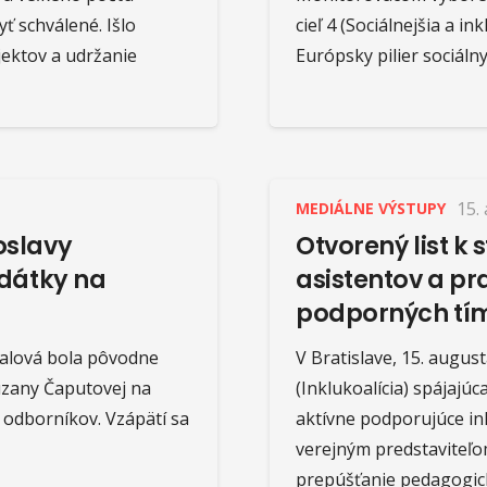
ť schválené. Išlo
cieľ 4 (Sociálnejšia a i
jektov a udržanie
Európsky pilier sociáln
15.
MEDIÁLNE VÝSTUPY
oslavy
Otvorený list k
idátky na
asistentov a p
podporných tí
palová bola pôvodne
V Bratislave, 15. augus
zany Čaputovej na
(Inklukoalícia) spájajú
 odborníkov. Vzápätí sa
aktívne podporujúce in
verejným predstaviteľo
prepúšťanie pedagogick