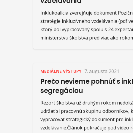
vzdelávania
Inklukoalícia zverejňuje dokument Pozič
stratégie inkluzívneho vzdelávania (pdf ve
ktorý bol vypracovaný spolu s 24 expert
ministerstvu školstva pred viac ako rokom,
7. augusta 2021
MEDIÁLNE VÝSTUPY
Prečo nevieme pohnúť s inkl
segregáciou
Rezort školstva už druhým rokom nedokáž
udržať si pracovnú skupinu odborníkov, 
vypracovať strategický dokument pre ink
vzdelávanie.Článok pokračuje pod video 