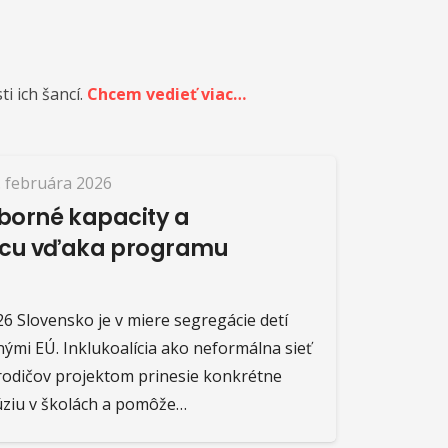
 ich šancí.
Chcem vedieť viac…
. februára 2026
borné kapacity a
cu vďaka programu
026 Slovensko je v miere segregácie detí
ými EÚ. Inklukoalícia ako neformálna sieť
 rodičov projektom prinesie konkrétne
lúziu v školách a pomôže…