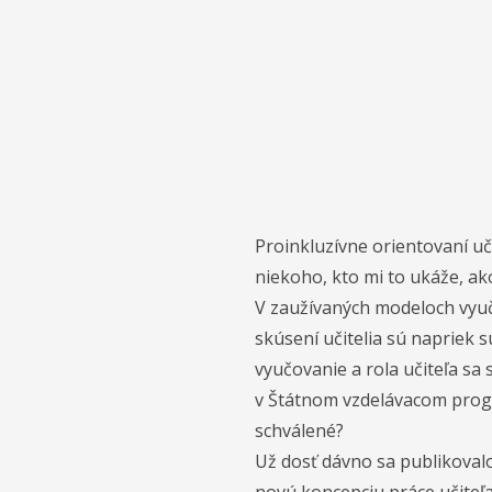
Proinkluzívne orientovaní uč
niekoho, kto mi to ukáže, ak
V zaužívaných modeloch vyučov
skúsení učitelia sú napriek s
vyučovanie a rola učiteľa sa 
v Štátnom vzdelávacom progra
schválené?
Už dosť dávno sa publikovalo