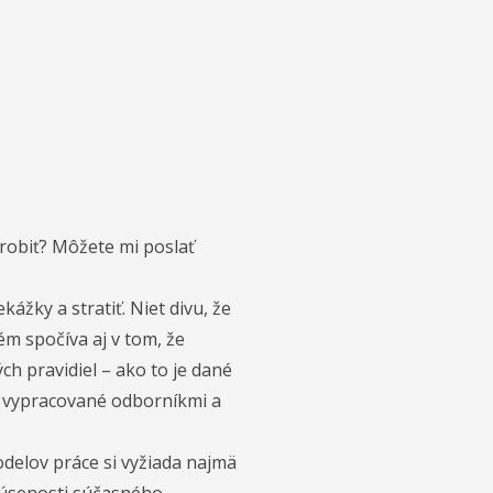
 robiť? Môžete mi poslať
ážky a stratiť. Niet divu, že
ém spočíva aj v tom, že
ch pravidiel – ako to je dané
é, vypracované odborníkmi a
odelov práce si vyžiada najmä