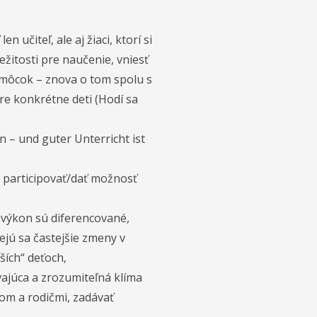
učiteľ, ale aj žiaci, ktorí si
ežitosti pre naučenie, vniesť
omôcok – znova o tom spolu s
e konkrétne deti (Hodí sa
n – und guter Unterricht ist
, participovať/dať možnosť
 výkon sú diferencované,
ejú sa častejšie zmeny v
ších“ deťoch,
vajúca a zrozumiteľná klíma
ťom a rodičmi, zadávať