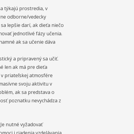
a týkajú prostredia, v
porne odborne/vedecky
a lepšie darí, ak dieťa niečo
vať jednotlivé fázy učenia.
ýznamné ak sa učenie dáva
ický a pripravený sa učiť.
né len ak má pre dieťa
 v priateľskej atmosfére
asívne svoju aktivitu v
roblém, ak sa predstava o
nosť poznatku nevychádza z
 Je nutné vyžadovať
oci i riadenia vzdelávania.