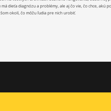
ú má dieťa diagnózu a problémy, ale aj čo vie, čo chce, akú 
žšom okolí, čo môžu ľudia pre nich urobiť.
info@inklukoalicia.sk