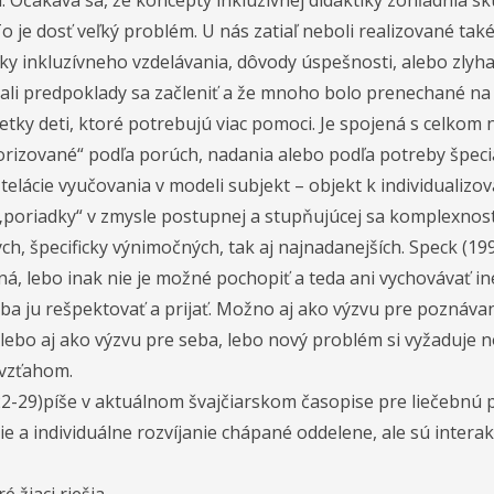
. Očakáva sa, že koncepty inkluzívnej didaktiky zohľadnia 
o je dosť veľký problém. U nás zatiaľ neboli realizované tak
nky inkluzívneho vzdelávania, dôvody úspešnosti, alebo zlyhan
ali predpoklady sa začleniť a že mnoho bolo prenechané na in
všetky deti, ktoré potrebujú viac pomoci. Je spojená s celkom
gorizované“ podľa porúch, nadania alebo podľa potreby špec
elácie vyučovania v modeli subjekt – objekt k individualizov
„poriadky“ v zmysle postupnej a stupňujúcej sa komplexnost
ch, špecificky výnimočných, tak aj najnadanejších. Speck (199
ná, lebo inak nie je možné pochopiť a teda ani vychovávať in
eba ju rešpektovať a prijať. Možno aj ako výzvu pre poznáva
Alebo aj ako výzvu pre seba, lebo nový problém si vyžaduje n
 vzťahom.
22-29)píše v aktuálnom švajčiarskom časopise pre liečebnú 
ie a individuálne rozvíjanie chápané oddelene, ale sú inter