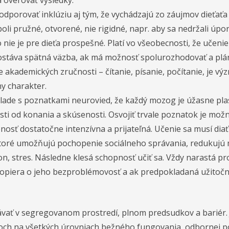
a overovať výsledky.
dporovať inklúziu aj tým, že vychádzajú zo záujmov dieťaťa 
 boli pružné, otvorené, nie rigidné, napr. aby sa nedržali ú
ie je pre dieťa prospešné. Platí vo všeobecnosti, že učenie s
ostáva spätná väzba, ak má možnosť spolurozhodovať a pláno
e akademických zručnosti – čítanie, písanie, počítanie, je v
ny charakter.
úlade s poznatkami neurovied, že každý mozog je úžasne plast
osti od konania a skúsenosti. Osvojiť trvale poznatok je mož
osť dostatočne intenzívna a prijateľná. Učenie sa musí diať
ktoré umožňujú pochopenie sociálneho správania, redukujú m
kon, stres. Následne klesá schopnosť učiť sa. Vždy narastá p
 opiera o jeho bezproblémovosť a ak predpokladaná užitoč
ávať v segregovanom prostredí, plnom predsudkov a bariér.
ch na všetkých úrovniach bežného fungovania, odbornej pom