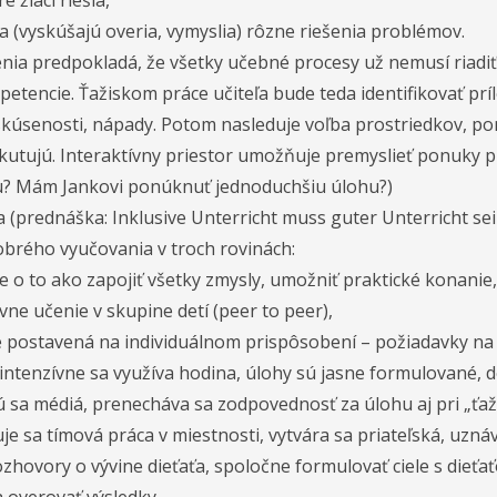
 žiaci riešia,
ia (vyskúšajú overia, vymyslia) rôzne riešenia problémov.
 predpokladá, že všetky učebné procesy už nemusí riadiť len 
etencie. Ťažiskom práce učiteľa bude teda identifikovať príl
skúsenosti, nápady. Potom nasleduje voľba prostriedkov, p
utujú. Interaktívny priestor umožňuje premyslieť ponuky pr
ku? Mám Jankovi ponúknuť jednoduchšiu úlohu?)
a (prednáška: Inklusive Unterricht muss guter Unterricht sei
dobrého vyučovania v troch rovinách:
e o to ako zapojiť všetky zmysly, umožniť praktické konanie
ne učenie v skupine detí (peer to peer),
je postavená na individuálnom prispôsobení – požiadavky na
 intenzívne sa využíva hodina, úlohy sú jasne formulované, d
ú sa médiá, prenecháva sa zodpovednosť za úlohu aj pri „ťaž
je sa tímová práca v miestnosti, vytvára sa priateľská, uzná
ozhovory o vývine dieťaťa, spoločne formulovať ciele s dieťa