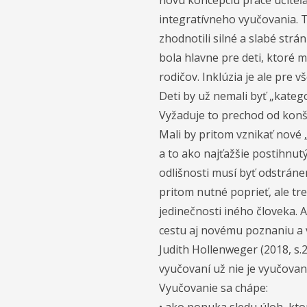
novú koncepciu práce učiteľa
integratívneho vyučovania. T
zhodnotili silné a slabé strá
bola hlavne pre deti, ktoré m
rodičov. Inklúzia je ale pre 
Deti by už nemali byť „kate
Vyžaduje to prechod od konšt
Mali by pritom vznikať nové 
a to ako najťažšie postihnutý
odlišnosti musí byť odstráne
pritom nutné poprieť, ale tr
jedinečnosti iného človeka. 
cestu aj novému poznaniu a
Judith Hollenweger (2018, s.
vyučovaní už nie je vyučovan
Vyučovanie sa chápe: