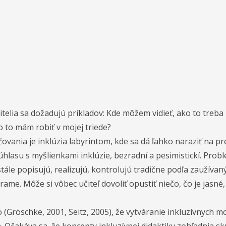
itelia sa dožadujú príkladov: Kde môžem vidieť, ako to treba
o to mám robiť v mojej triede?
ania je inklúzia labyrintom, kde sa dá ľahko naraziť na prek
úhlasu s myšlienkami inklúzie, bezradní a pesimistickí. Probl
stále popisujú, realizujú, kontrolujú tradične podľa zaužívaný
me. Môže si vôbec učiteľ dovoliť opustiť niečo, čo je jasn
 (Gröschke, 2001, Seitz, 2005), že vytváranie inkluzívnych m