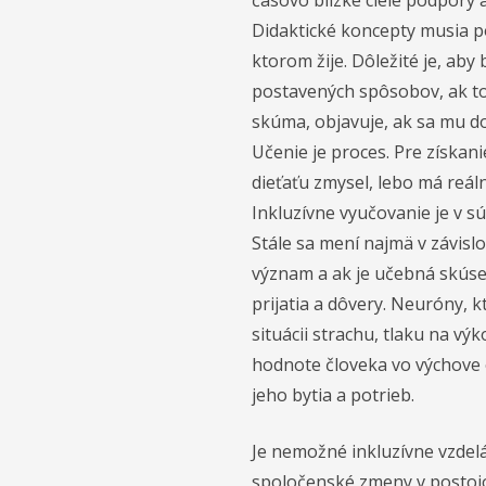
časovo blízke ciele podpory 
Didaktické koncepty musia po
ktorom žije. Dôležité je, aby
postavených spôsobov, ak to n
skúma, objavuje, ak sa mu d
Učenie je proces. Pre získani
dieťaťu zmysel, lebo má reál
Inkluzívne vyučovanie je v s
Stále sa mení najmä v závisl
význam a ak je učebná skúsen
prijatia a dôvery. Neuróny, 
situácii strachu, tlaku na vý
hodnote človeka vo výchove
jeho bytia a potrieb.
Je nemožné inkluzívne vzdel
spoločenské zmeny v postojo