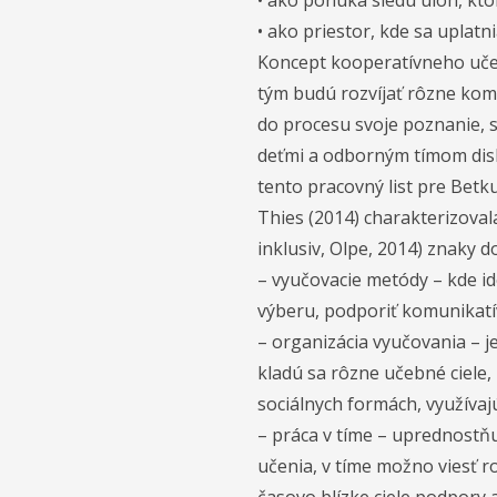
• ako ponuka sledu úloh, ktoré
• ako priestor, kde sa uplatn
Koncept kooperatívneho učenia
tým budú rozvíjať rôzne komp
do procesu svoje poznanie, 
deťmi a odborným tímom disk
tento pracovný list pre Bet
Thies (2014) charakterizoval
inklusiv, Olpe, 2014) znaky 
– vyučovacie metódy – kde id
výberu, podporiť komunikatív
– organizácia vyučovania – 
kladú sa rôzne učebné ciele,
sociálnych formách, využívaj
– práca v tíme – uprednostňu
učenia, v tíme možno viesť r