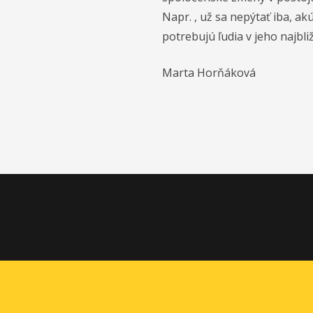
Napr. , už sa nepýtať iba, ak
potrebujú ľudia v jeho najbli
Marta Horňáková
Inklukoalícia je neformálnym neregistrovaným
združením organizácií a sympatizantov z radov
rodín, učiteľov a odbornej verejnosti.