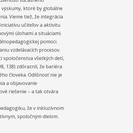
skúsenosti súčasného
é výskumy, ktoré by globálne
ia. Vieme tiež, že integrácia
iciatívu učiteľov a aktivitu
 novými úlohami a situáciami.
iálnopedagogickej pomoci.
aniu vzdelávacích procesov.
i spoločenstva všetkých detí,
8, 138) zdôraznil, že bariéra
ého človeka. Odlišnosť nie je
nia a objavovanie
ové riešenie – a tak otvára
pedagogiku, že v inkluzívnom
aktívnym, spoločným dielom.