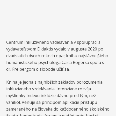
Centrum inkluzívneho vzdelávania v spolupráci s
vydavateľstvom Didaktis vydalo v auguste 2020 po
dvadsiatich dvoch rokoch opäť knihu najslávnejšieho
humanistického psychológa Carla Rogersa spolu s
dr. Freibergom o slobode učiť sa.
Kniha je jedna z najhlbších základov porozumenia
inkluzívneho vzdelávania. Intenzívne rozvíja
myšlienky Indexu inklúzie dávno pred tým, než
vznikol. Venuje sa princípom aplikácie prístupu
zameraného na človeka do každodenného školského
života, hodnotenia, foriem a metód prác, hoci si