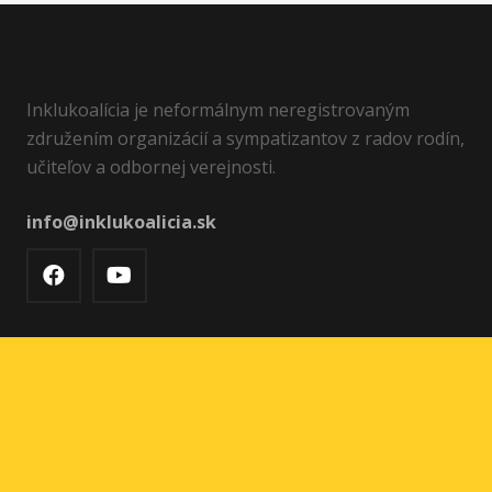
Inklukoalícia je neformálnym neregistrovaným
združením organizácií a sympatizantov z radov rodín,
učiteľov a odbornej verejnosti.
info@inklukoalicia.sk