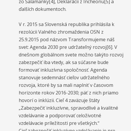
zo Salamanky[4], Deklarácii z Incheonu[5] a
ďalších dokumentoch.
V r. 2015 sa Slovenská republika prihlásila k
rezolúcii Valného zhromaždenia OSN z
25.9.2015 pod názvom Transformujeme náš
svet: Agenda 2030 pre udržateľný rozvoj[6]. V
dnešnom globálnom svete možno takýto rozvoj
zabezpečiť iba vtedy, ak sa súčasne bude
formovať inkluzívna spoločnosť. Agenda
stanovuje sedemnásť cieľov udržateľného
rozvoja, ktoré by sa mali naplniť v časovom
horizonte rokov 2016-2030; päť z nich priamo
hovorí o inklúzii. Cieľ 4 zaväzuje štáty
„Zabezpečiť inkluzívne, spravodlivé a kvalitné
vzdelávanie a podporovať celoživotné
vzdelávacie príležitosti pre všetkých.“
Cieľ zabezpečiť inkluzívne vzdelávanie je pre