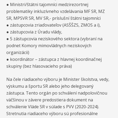
● Ministri/štátni tajomníci medzirezortnej
problematiky inkluzívneho vzdelávania MF SR, MZ
SR, MPSVR SR, MV SR,- príslušní štátni tajomníci
● zástupcovia zriaďovateľov (ASŠŠZS, ZMOS a i),
● zástupcovia z Úradu vlády,
● 5 zástupcovia neziskového sektora (vybraní na
podnet Komory mimovládnych neziskových
organizácii)
● koordinátor – zástupca z hlavnej koordinačnej
skupiny (bez hlasovacieho práva)
Na čele riadiaceho výboru je Minister školstva, vedy,
výskumu a športu SR alebo jeho delegovaný
zástupca. Tento orgán po schválení nadpolovičnou
väčšinou v závere predostiera dokument na
schválenie Vláde SR v súlade s PVV (2020-2024).
Stretnutia riadiaceho výboru sú profesionálne