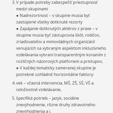
V prípade potreby zabezpečiť priestupnosť
medzi skupinami
● Nadrezortnosť – v skupine musia byť
zastúpené všetky dotknuté rezorty
● Zapájanie dotknutých aktérov z praxe – v
skupine musia byť zástupcovia škôl, rodičov,
zriaďovateľov a mimovládnych organizácií
venujúcich sa vybraným aspektom inkluzívneho
vzdelávania vybraní transparentným konaním z
rozličných názorových platforiem a prístupov,
● V každej tematicky zameranej skupine je
potrebné zohľadniť horizontálne faktory:
vek – včasná intervencia, MŠ, ZŠ, SŠ, VŠ a
celoživotné vzdelávanie,
špecifiká potrieb – jazyk, sociálne
znevýhodnenie, rôzne druhy zdravotného
znevýhodnenia a i.