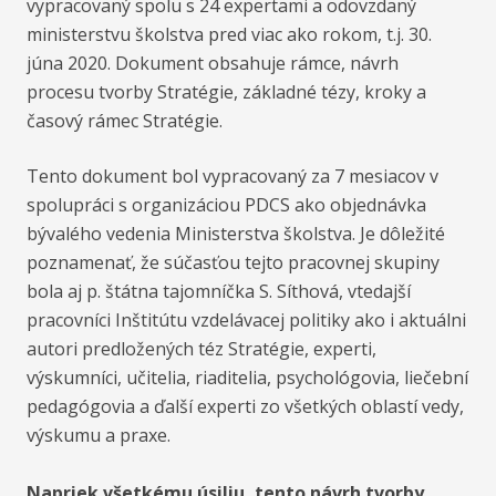
vypracovaný spolu s 24 expertami a odovzdaný
ministerstvu školstva pred viac ako rokom, t.j. 30.
júna 2020. Dokument obsahuje rámce, návrh
procesu tvorby Stratégie, základné tézy, kroky a
časový rámec Stratégie.
Tento dokument bol vypracovaný za 7 mesiacov v
spolupráci s organizáciou PDCS ako objednávka
bývalého vedenia Ministerstva školstva. Je dôležité
poznamenať, že súčasťou tejto pracovnej skupiny
bola aj p. štátna tajomníčka S. Síthová, vtedajší
pracovníci Inštitútu vzdelávacej politiky ako i aktuálni
autori predložených téz Stratégie, experti,
výskumníci, učitelia, riaditelia, psychológovia, liečební
pedagógovia a ďalší experti zo všetkých oblastí vedy,
výskumu a praxe.
Napriek všetkému úsiliu, tento návrh tvorby