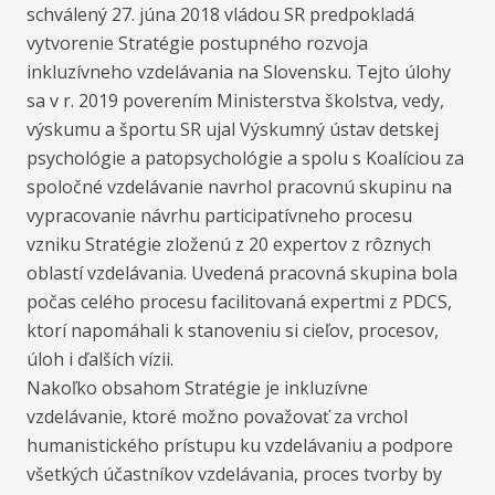
schválený 27. júna 2018 vládou SR predpokladá
vytvorenie Stratégie postupného rozvoja
inkluzívneho vzdelávania na Slovensku. Tejto úlohy
sa v r. 2019 poverením Ministerstva školstva, vedy,
výskumu a športu SR ujal Výskumný ústav detskej
psychológie a patopsychológie a spolu s Koalíciou za
spoločné vzdelávanie navrhol pracovnú skupinu na
vypracovanie návrhu participatívneho procesu
vzniku Stratégie zloženú z 20 expertov z rôznych
oblastí vzdelávania. Uvedená pracovná skupina bola
počas celého procesu facilitovaná expertmi z PDCS,
ktorí napomáhali k stanoveniu si cieľov, procesov,
úloh i ďalších vízii.
Nakoľko obsahom Stratégie je inkluzívne
vzdelávanie, ktoré možno považovať za vrchol
humanistického prístupu ku vzdelávaniu a podpore
všetkých účastníkov vzdelávania, proces tvorby by