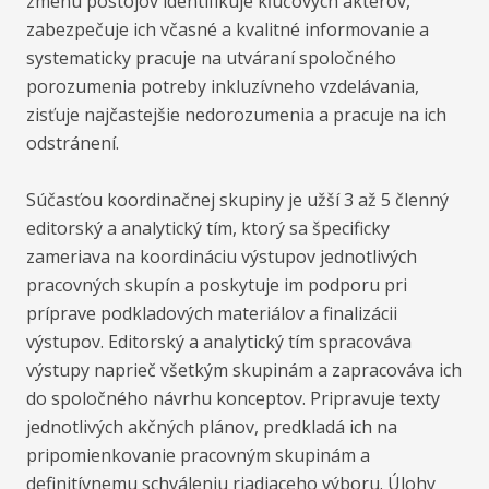
zmenu postojov identifikuje kľúčových aktérov,
zabezpečuje ich včasné a kvalitné informovanie a
systematicky pracuje na utváraní spoločného
porozumenia potreby inkluzívneho vzdelávania,
zisťuje najčastejšie nedorozumenia a pracuje na ich
odstránení.
Súčasťou koordinačnej skupiny je užší 3 až 5 členný
editorský a analytický tím, ktorý sa špecificky
zameriava na koordináciu výstupov jednotlivých
pracovných skupín a poskytuje im podporu pri
príprave podkladových materiálov a finalizácii
výstupov. Editorský a analytický tím spracováva
výstupy naprieč všetkým skupinám a zapracováva ich
do spoločného návrhu konceptov. Pripravuje texty
jednotlivých akčných plánov, predkladá ich na
pripomienkovanie pracovným skupinám a
definitívnemu schváleniu riadiaceho výboru. Úlohy