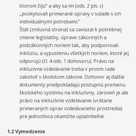
ktorom žijú“ a aby sa im (ods. 2 pís. c)
„poskytovali primerané úpravy v súlade s ich
individuálnymi potrebami.“
Štát (zmluvná strana) sa zaviazal k potrebnej
zmene legislatívy, úprave zákonných a
podzákonných noriem tak, aby podporovali
inklúziu, a vypusteniu všetkých noriem, ktoré jej
odporujú (čl. 4 ods. 1 dohovoru). Právo na
inkluzívne vzdelávanie treba v prvom rade
zakotviť v školskom zákone. Dohovor aj ďalšie
dokumenty predpokladajú postupnú premenu
školského systému na inkluzívny, zároveň je ale
právo na inkluzívne vzdelávanie (vrátane
primeraných úprav vzdelávacieho prostredia)
pre jednotlivca okamžite uplatniteľné.
1.2 Vymedzenie