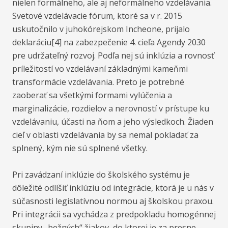
nielen formálneho, ale aj neformálneho vzdelávania.
Svetové vzdelávacie fórum, ktoré sa v r. 2015
uskutočnilo v juhokórejskom Incheone, prijalo
deklaráciu[4] na zabezpečenie 4. cieľa Agendy 2030
pre udržateľný rozvoj. Podľa nej sú inklúzia a rovnosť
príležitostí vo vzdelávaní základnými kameňmi
transformácie vzdelávania. Preto je potrebné
zaoberať sa všetkými formami vylúčenia a
marginalizácie, rozdielov a nerovností v prístupe ku
vzdelávaniu, účasti na ňom a jeho výsledkoch. Žiaden
cieľ v oblasti vzdelávania by sa nemal pokladať za
splnený, kým nie sú splnené všetky.
Pri zavádzaní inklúzie do školského systému je
dôležité odlíšiť inklúziu od integrácie, ktorá je u nás v
súčasnosti legislatívnou normou aj školskou praxou.
Pri integrácii sa vychádza z predpokladu homogénnej
skupiny „bežných“ žiakov, do ktorej je za presne