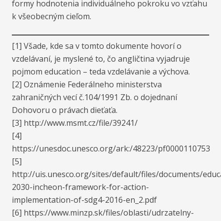
formy hodnotenia individuálneho pokroku vo vzťahu
k všeobecným cieľom.
[1] Všade, kde sa v tomto dokumente hovorí o
vzdelávaní, je myslené to, čo angličtina vyjadruje
pojmom education – teda vzdelávanie a výchova.
[2] Oznámenie Federálneho ministerstva
zahraničných vecí č.104/1991 Zb. o dojednaní
Dohovoru o právach dieťaťa.
[3] http://www.msmt.cz/file/39241/
[4]
https://unesdoc.unesco.org/ark:/48223/pf0000110753
[5]
http://uis.unesco.org/sites/default/files/documents/educ
2030-incheon-framework-for-action-
implementation-of-sdg4-2016-en_2.pdf
[6] https://www.minzp.sk/files/oblasti/udrzatelny-