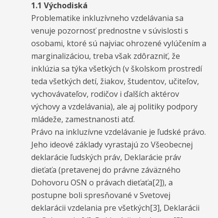
1.1 Východiská
Problematike inkluzívneho vzdelávania sa
venuje pozornosť prednostne v súvislosti s
osobami, ktoré sú najviac ohrozené vylúčením a
marginalizáciou, treba však zdôrazniť, že
inklúzia sa týka všetkých (v školskom prostredí
teda všetkých detí, žiakov, študentov, učiteľov,
vychovávateľov, rodičov i ďalších aktérov
výchovy a vzdelávania), ale aj politiky podpory
mládeže, zamestnanosti atď.
Právo na inkluzívne vzdelávanie je ľudské právo.
Jeho ideové základy vyrastajú zo Všeobecnej
deklarácie ľudských práv, Deklarácie práv
dieťaťa (pretavenej do právne záväzného
Dohovoru OSN o právach dieťaťa[2]), a
postupne boli spresňované v Svetovej
deklarácii vzdelania pre všetkých[3], Deklarácii