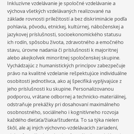
Inkluzívne vzdelávanie je spoločné vzdelávanie a
výchova všetkých vzdelávaných realizované na
základe rovnosti príležitostí a bez diskriminácie podľa
pohlavia, pôvodu, etnickej, kultúrnej, náboženskej a
jazykovej príslušnosti, socioekonomického statusu
ich rodín, spôsobu života, zdravotného a emočného
stavu, úrovne nadania či príslušnosti k majoritnej
alebo akejkoľvek minoritnej spoločenskej skupine.
Vychádzajúc z humanistických princípov zabezpečuje
právo na kvalitné vzdelanie rešpektujúce individuálne
osobitosti jednotlivca, ako aj špecifiká vyplývajúce z
jeho príslušnosti ku skupine. Personalizovanou
podporou, vrátane odbornej a technicko-materiálnej,
odstraňuje prekážky pri dosahovaní maximálneho
osobnostného, sociálneho i kognitívneho rozvoja
každého dieťaťa/žiaka/študenta. To sa týka nielen
škôl, ale aj iných výchovno-vzdelávacích zariadení,