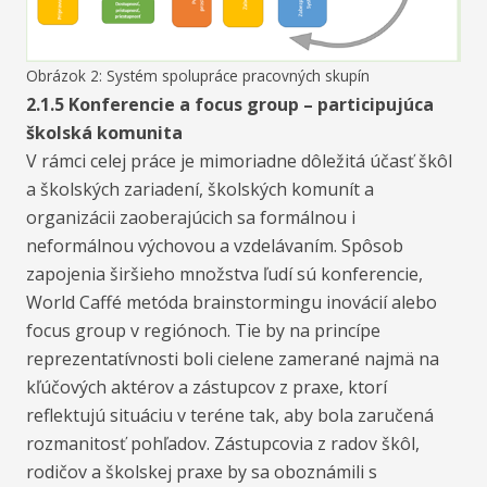
Obrázok 2: Systém spolupráce pracovných skupín
2.1.5 Konferencie a focus group – participujúca
školská komunita
V rámci celej práce je mimoriadne dôležitá účasť škôl
a školských zariadení, školských komunít a
organizácii zaoberajúcich sa formálnou i
neformálnou výchovou a vzdelávaním. Spôsob
zapojenia širšieho množstva ľudí sú konferencie,
World Caffé metóda brainstormingu inovácií alebo
focus group v regiónoch. Tie by na princípe
reprezentatívnosti boli cielene zamerané najmä na
kľúčových aktérov a zástupcov z praxe, ktorí
reflektujú situáciu v teréne tak, aby bola zaručená
rozmanitosť pohľadov. Zástupcovia z radov škôl,
rodičov a školskej praxe by sa oboznámili s