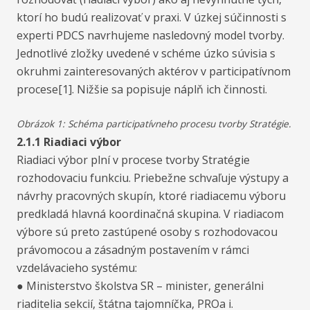
ktorí ho budú realizovať v praxi. V úzkej súčinnosti s
experti PDCS navrhujeme nasledovný model tvorby.
Jednotlivé zložky uvedené v schéme úzko súvisia s
okruhmi zainteresovaných aktérov v participatívnom
procese[1]. Nižšie sa popisuje náplň ich činnosti.
Obrázok 1: Schéma participatívneho procesu tvorby Stratégie.
2.1.1 Riadiaci výbor
Riadiaci výbor plní v procese tvorby Stratégie
rozhodovaciu funkciu. Priebežne schvaľuje výstupy a
návrhy pracovných skupín, ktoré riadiacemu výboru
predkladá hlavná koordinačná skupina. V riadiacom
výbore sú preto zastúpené osoby s rozhodovacou
právomocou a zásadným postavením v rámci
vzdelávacieho systému:
● Ministerstvo školstva SR – minister, generálni
riaditelia sekcií, štátna tajomníčka, PROa i.