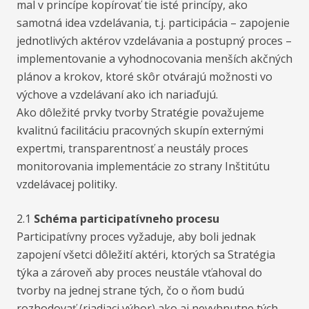
mal v princípe kopírovať tie isté princípy, ako
samotná idea vzdelávania, t.j. participácia – zapojenie
jednotlivých aktérov vzdelávania a postupný proces –
implementovanie a vyhodnocovania menších akčných
plánov a krokov, ktoré skôr otvárajú možnosti vo
výchove a vzdelávaní ako ich nariaďujú.
Ako dôležité prvky tvorby Stratégie považujeme
kvalitnú facilitáciu pracovných skupín externými
expertmi, transparentnosť a neustály proces
monitorovania implementácie zo strany Inštitútu
vzdelávacej politiky.
2.1
Schéma participatívneho procesu
Participatívny proces vyžaduje, aby boli jednak
zapojení všetci dôležití aktéri, ktorých sa Stratégia
týka a zároveň aby proces neustále vťahoval do
tvorby na jednej strane tých, čo o ňom budú
rozhodovať (riadiaci výbor) ako aj nevyhnutne tých,