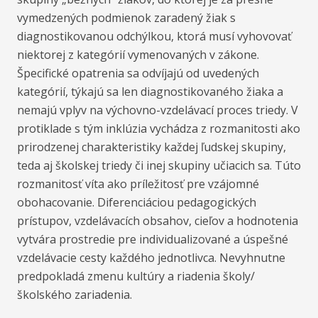
vymedzených podmienok zaradený žiak s
diagnostikovanou odchýlkou, ktorá musí vyhovovať
niektorej z kategórií vymenovaných v zákone.
Špecifické opatrenia sa odvíjajú od uvedených
kategórií, týkajú sa len diagnostikovaného žiaka a
nemajú vplyv na výchovno-vzdelávací proces triedy. V
protiklade s tým inklúzia vychádza z rozmanitosti ako
prirodzenej charakteristiky každej ľudskej skupiny,
teda aj školskej triedy či inej skupiny učiacich sa. Túto
rozmanitosť víta ako príležitosť pre vzájomné
obohacovanie. Diferenciáciou pedagogických
prístupov, vzdelávacích obsahov, cieľov a hodnotenia
vytvára prostredie pre individualizované a úspešné
vzdelávacie cesty každého jednotlivca. Nevyhnutne
predpokladá zmenu kultúry a riadenia školy/
školského zariadenia.