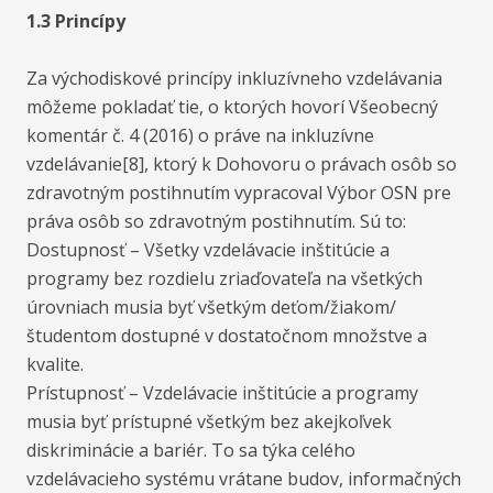
1.3 Princípy
Za východiskové princípy inkluzívneho vzdelávania
môžeme pokladať tie, o ktorých hovorí Všeobecný
komentár č. 4 (2016) o práve na inkluzívne
vzdelávanie[8], ktorý k Dohovoru o právach osôb so
zdravotným postihnutím vypracoval Výbor OSN pre
práva osôb so zdravotným postihnutím. Sú to:
Dostupnosť – Všetky vzdelávacie inštitúcie a
programy bez rozdielu zriaďovateľa na všetkých
úrovniach musia byť všetkým deťom/žiakom/
študentom dostupné v dostatočnom množstve a
kvalite.
Prístupnosť – Vzdelávacie inštitúcie a programy
musia byť prístupné všetkým bez akejkoľvek
diskriminácie a bariér. To sa týka celého
vzdelávacieho systému vrátane budov, informačných