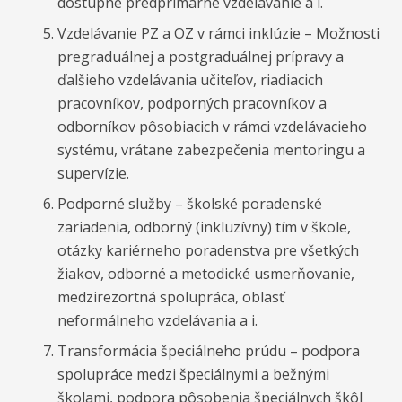
dostupné predprimárne vzdelávanie a i.
Vzdelávanie PZ a OZ v rámci inklúzie – Možnosti
pregraduálnej a postgraduálnej prípravy a
ďalšieho vzdelávania učiteľov, riadiacich
pracovníkov, podporných pracovníkov a
odborníkov pôsobiacich v rámci vzdelávacieho
systému, vrátane zabezpečenia mentoringu a
supervízie.
Podporné služby – školské poradenské
zariadenia, odborný (inkluzívny) tím v škole,
otázky kariérneho poradenstva pre všetkých
žiakov, odborné a metodické usmerňovanie,
medzirezortná spolupráca, oblasť
neformálneho vzdelávania a i.
Transformácia špeciálneho prúdu – podpora
spolupráce medzi špeciálnymi a bežnými
školami, podpora pôsobenia špeciálnych škôl