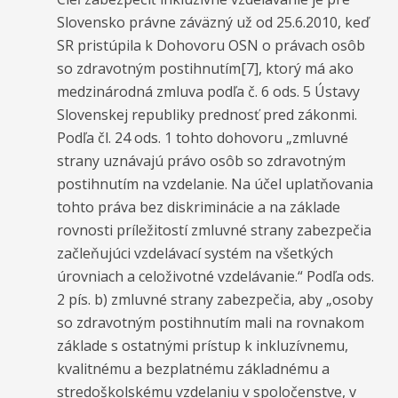
Slovensko právne záväzný už od 25.6.2010, keď
SR pristúpila k Dohovoru OSN o právach osôb
so zdravotným postihnutím[7], ktorý má ako
medzinárodná zmluva podľa č. 6 ods. 5 Ústavy
Slovenskej republiky prednosť pred zákonmi.
Podľa čl. 24 ods. 1 tohto dohovoru „zmluvné
strany uznávajú právo osôb so zdravotným
postihnutím na vzdelanie. Na účel uplatňovania
tohto práva bez diskriminácie a na základe
rovnosti príležitostí zmluvné strany zabezpečia
začleňujúci vzdelávací systém na všetkých
úrovniach a celoživotné vzdelávanie.“ Podľa ods.
2 pís. b) zmluvné strany zabezpečia, aby „osoby
so zdravotným postihnutím mali na rovnakom
základe s ostatnými prístup k inkluzívnemu,
kvalitnému a bezplatnému základnému a
stredoškolskému vzdelaniu v spoločenstve, v