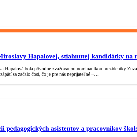
iroslavy Hapalovej, stiahnutej kandidátky na m
ava Hapalová bola pôvodne zvažovanou nominantkou prezidentky Zuzan
ápätí sa začalo čosi, čo je pre nás neprijateľné –…
ácii pedagogických asistentov a pracovníkov šk