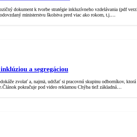
zičný dokument k tvorbe stratégie inkluzívneho vzdelávania (pdf verzia
odovzdaný ministerstvu školstva pred viac ako rokom, t.j.…
inklúziou a segregáciou
okáže zvolať a, najmä, udržať si pracovnú skupinu odborníkov, ktorá
ie.Článok pokračuje pod video reklamou Chýba tiež základná…