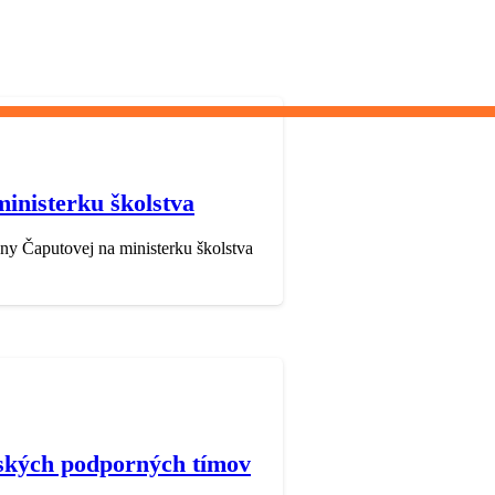
inisterku školstva
y Čaputovej na ministerku školstva
olských podporných tímov