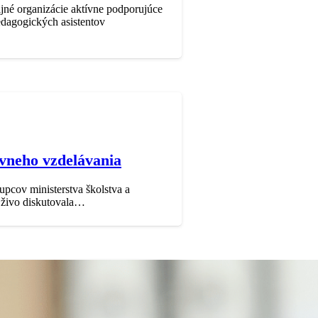
ijné organizácie aktívne podporujúce
edagogických asistentov
zívneho vzdelávania
pcov ministerstva školstva a
a živo diskutovala…