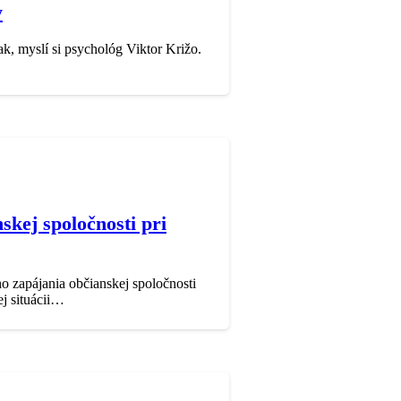
y
ak, myslí si psychológ Viktor Križo.
skej spoločnosti pri
o zapájania občianskej spoločnosti
ej situácii…