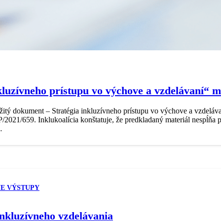
luzívneho prístupu vo výchove a vzdelávaní“ 
ležitý dokument – Stratégia inkluzívneho prístupu vo výchove a vzdeláv
2021/659. Inklukoalícia konštatuje, že predkladaný materiál nespĺňa p
…
E VÝSTUPY
inkluzívneho vzdelávania