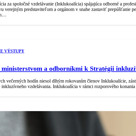
cia za spoločné vzdelávanie (Inklukoalícia) spájajúca odborné a profes
vu verejným predstaviteľom a orgánom v snahe zastaviť prepúšťanie p
ch…
E VÝSTUPY
 s ministerstvom a odborníkmi k Stratégii inklu
h večerných hodín niesol dlhým rokovaním členov Inklukoalície, zástu
ie inkluzívneho vzdelávania. Inklukoalícia v rámci rozporového konani