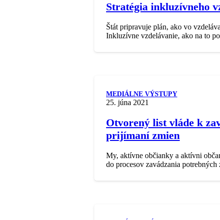
Stratégia inkluzívneho 
Štát pripravuje plán, ako vo vzdeláv
Inkluzívne vzdelávanie, ako na to p
MEDIÁLNE VÝSTUPY
25. júna 2021
Otvorený list vláde k za
prijímaní zmien
My, aktívne občianky a aktívni obča
do procesov zavádzania potrebných z