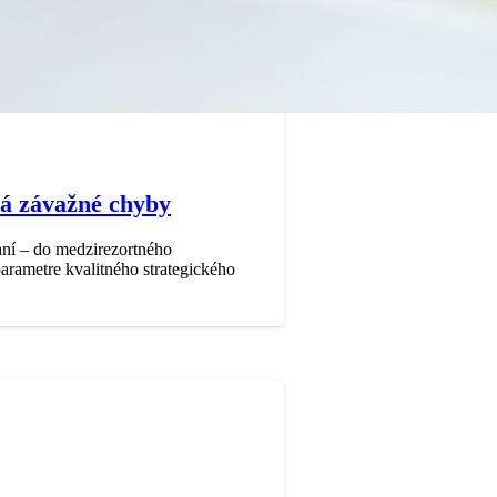
má závažné chyby
aní – do medzirezortného
arametre kvalitného strategického