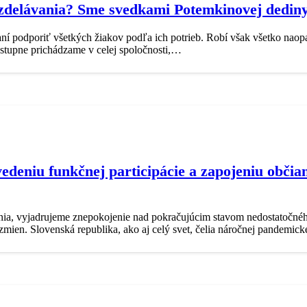
vzdelávania? Sme svedkami Potemkinovej dedin
aní podporiť všetkých žiakov podľa ich potrieb. Robí však všetko naop
ostupne prichádzame v celej spoločnosti,…
vedeniu funkčnej participácie a zapojeniu občian
nia, vyjadrujeme znepokojenie nad pokračujúcim stavom nedostatočnéh
mien. Slovenská republika, ako aj celý svet, čelia náročnej pandemick